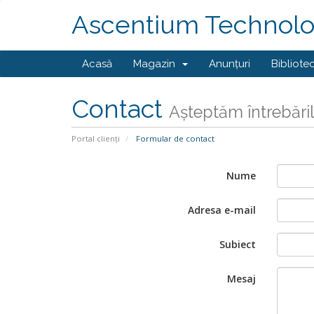
Ascentium Technolo
Acasă
Magazin
Anunțuri
Bibliote
Contact
Așteptăm întrebăr
Portal clienți
Formular de contact
Nume
Adresa e-mail
Subiect
Mesaj