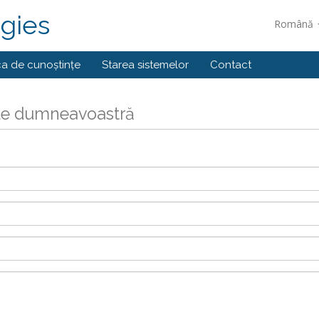
gies
Română
ca de cunoștințe
Starea sistemelor
Contact
ile dumneavoastră